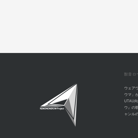
獣音ロ
ウェア
ウマ」
UTAU
ウ』の
ャンル