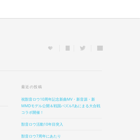
最近の投稿
祝獣音ロウ10周年記念新曲MV・新音源・新
MMDモデル公開＆戦国パズル!!あにまる大合戦
コラボ開催！
獣音ロウ活動10年目突入
獣音ロウ7周年にあたり