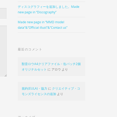
ディスコグラフィーを追加しました。Made
new page in “Discography”
Made new page in “MMD model
data”&”Official illust”&”Contact us”
最近のコメント
獣音ロウA4クリアファイル・缶バッチ2個
オリジナルセット
に アロウ より
規約(EULA)・協力
に
クリエイティブ・コ
モンズライセンスの追加
より