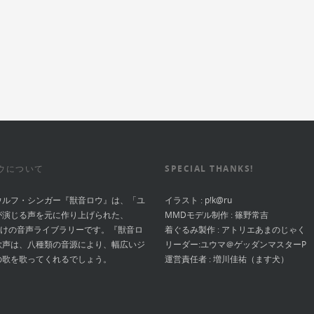
ウについて
SPECIAL THANKS!
ウルフ・シンガー『獣音ロウ』は、「ユ
イラスト :
p!k@ru
が演じる声を元に作り上げられた、
MMDモデル制作 :
篠野常吉
向けの音声ライブラリーです。『獣音ロ
着ぐるみ製作 :
アトリエあまのじゃく
歌声は、八種類の音源により、幅広いジ
リーダー:
ユウマ＠ゲッダンマスターP
の歌を歌ってくれるでしょう。
運営責任者 :
増川佳祐（ます犬）