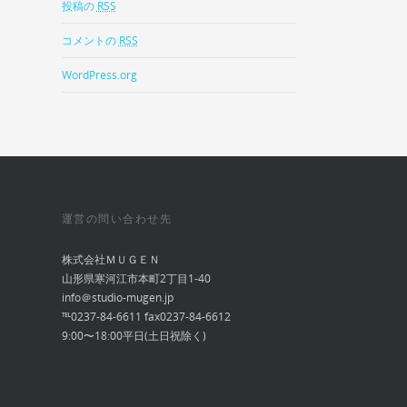
投稿の
RSS
コメントの
RSS
WordPress.org
運営の問い合わせ先
株式会社ＭＵＧＥＮ
山形県寒河江市本町2丁目1-40
info＠studio-mugen.jp
℡0237-84-6611 fax0237-84-6612
9:00〜18:00平日(土日祝除く)